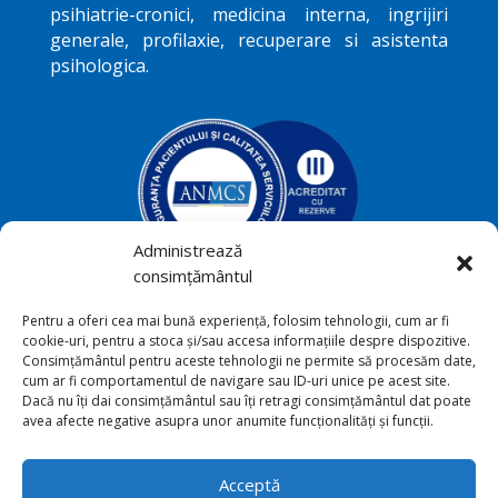
psihiatrie-cronici, medicina interna, ingrijiri
generale, profilaxie, recuperare si asistenta
psihologica.
Administrează
consimțământul
Podriga, com. Draguseni, jud.
Pentru a oferi cea mai bună experiență, folosim tehnologii, cum ar fi

cookie-uri, pentru a stoca și/sau accesa informațiile despre dispozitive.
Botoşani
Consimțământul pentru aceste tehnologii ne permite să procesăm date,
cum ar fi comportamentul de navigare sau ID-uri unice pe acest site.
+40231 541 211

Dacă nu îți dai consimțământul sau îți retragi consimțământul dat poate
avea afecte negative asupra unor anumite funcționalități și funcții.
sana_toriu@yahoo.com

Acceptă