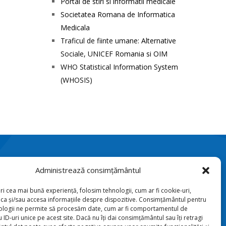
Portal de stiri si informatii medicale
Societatea Romana de Informatica
Medicala
Traficul de fiinte umane: Alternative
Sociale, UNICEF Romania si OIM
WHO Statistical Information System
(WHOSIS)
Administrează consimțământul
Podriga, com. Draguseni,

jud. Botoşani
ri cea mai bună experiență, folosim tehnologii, cum ar fi cookie-uri,
oca și/sau accesa informațiile despre dispozitive. Consimțământul pentru
ologii ne permite să procesăm date, cum ar fi comportamentul de
+40231 541 211

 ID-uri unice pe acest site. Dacă nu îți dai consimțământul sau îți retragi