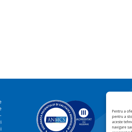
e
e
Pentru a ofe
-
pentru a st
i
aceste tehn
navigare sau
i