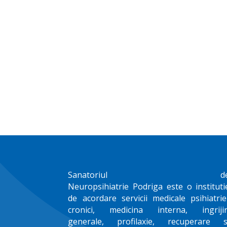
Sanatoriul d
Neuropsihiatrie
Podriga
este o instituti
de acordare servicii medicale psihiatrie
cronici, medicina interna, ingrijir
generale, profilaxie, recuperare s