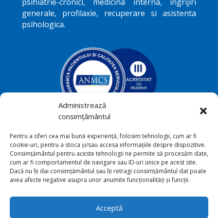
psihiatrie-cronici, medicina interna, ingrijiri
generale, profilaxie, recuperare si asistenta
psihologica.
Administrează
consimțământul
Podriga, com. Draguseni, jud.
Pentru a oferi cea mai bună experiență, folosim tehnologii, cum ar fi

cookie-uri, pentru a stoca și/sau accesa informațiile despre dispozitive.
Botoşani
Consimțământul pentru aceste tehnologii ne permite să procesăm date,
cum ar fi comportamentul de navigare sau ID-uri unice pe acest site.
+40231 541 211

Dacă nu îți dai consimțământul sau îți retragi consimțământul dat poate
avea afecte negative asupra unor anumite funcționalități și funcții.
sana_toriu@yahoo.com

Acceptă