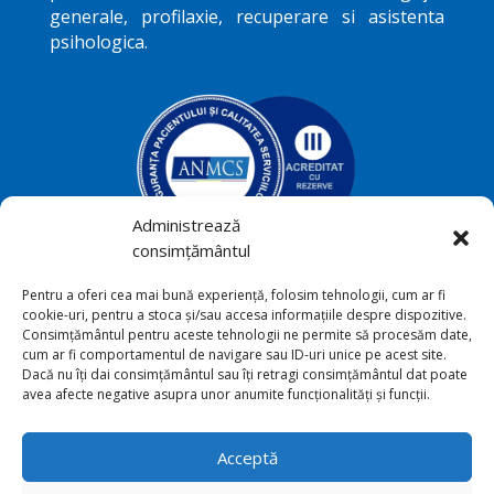
generale, profilaxie, recuperare si asistenta
psihologica.
Administrează
consimțământul
Podriga, com. Draguseni, jud.
Pentru a oferi cea mai bună experiență, folosim tehnologii, cum ar fi

cookie-uri, pentru a stoca și/sau accesa informațiile despre dispozitive.
Botoşani
Consimțământul pentru aceste tehnologii ne permite să procesăm date,
cum ar fi comportamentul de navigare sau ID-uri unice pe acest site.
+40231 541 211

Dacă nu îți dai consimțământul sau îți retragi consimțământul dat poate
avea afecte negative asupra unor anumite funcționalități și funcții.
sana_toriu@yahoo.com

Acceptă