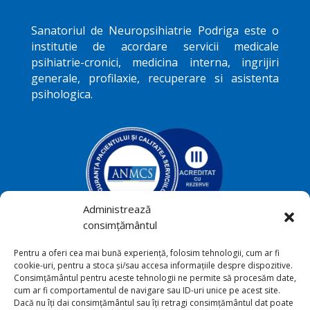
Sanatoriul de Neuropsihiatrie
Podriga
este o
institutie de acordare servicii medicale
psihiatrie-cronici, medicina interna, ingrijiri
generale, profilaxie, recuperare si asistenta
psihologica.
Administrează
consimțământul
Podriga, com. Draguseni, jud.
Pentru a oferi cea mai bună experiență, folosim tehnologii, cum ar fi

cookie-uri, pentru a stoca și/sau accesa informațiile despre dispozitive.
Botoşani
Consimțământul pentru aceste tehnologii ne permite să procesăm date,
cum ar fi comportamentul de navigare sau ID-uri unice pe acest site.
+40231 541 211

Dacă nu îți dai consimțământul sau îți retragi consimțământul dat poate