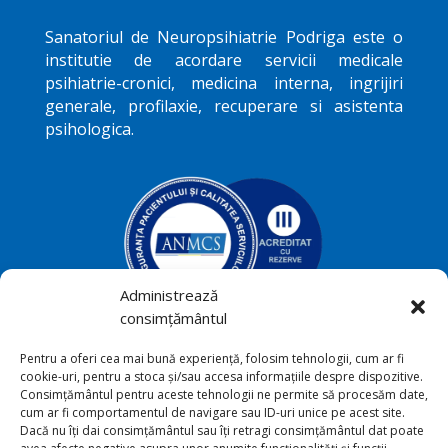
Sanatoriul de Neuropsihiatrie
Podriga
este o
institutie de acordare servicii medicale
psihiatrie-cronici, medicina interna, ingrijiri
generale, profilaxie, recuperare si asistenta
psihologica.
Administrează
consimțământul
Podriga, com. Draguseni, jud.
Pentru a oferi cea mai bună experiență, folosim tehnologii, cum ar fi

cookie-uri, pentru a stoca și/sau accesa informațiile despre dispozitive.
Botoşani
Consimțământul pentru aceste tehnologii ne permite să procesăm date,
cum ar fi comportamentul de navigare sau ID-uri unice pe acest site.
+40231 541 211

Dacă nu îți dai consimțământul sau îți retragi consimțământul dat poate