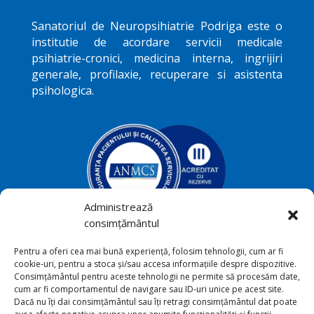
Sanatoriul de Neuropsihiatrie
Podriga
este o
institutie de acordare servicii medicale
psihiatrie-cronici, medicina interna, ingrijiri
generale, profilaxie, recuperare si asistenta
psihologica.
Administrează
consimțământul
Podriga, com. Draguseni, jud.
Pentru a oferi cea mai bună experiență, folosim tehnologii, cum ar fi

cookie-uri, pentru a stoca și/sau accesa informațiile despre dispozitive.
Botoşani
Consimțământul pentru aceste tehnologii ne permite să procesăm date,
cum ar fi comportamentul de navigare sau ID-uri unice pe acest site.
+40231 541 211

Dacă nu îți dai consimțământul sau îți retragi consimțământul dat poate