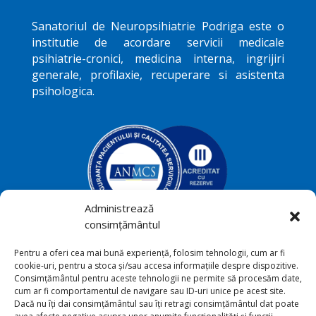
Sanatoriul de Neuropsihiatrie
Podriga
este o
institutie de acordare servicii medicale
psihiatrie-cronici, medicina interna, ingrijiri
generale, profilaxie, recuperare si asistenta
psihologica.
Administrează
consimțământul
Podriga, com. Draguseni, jud.
Pentru a oferi cea mai bună experiență, folosim tehnologii, cum ar fi

cookie-uri, pentru a stoca și/sau accesa informațiile despre dispozitive.
Botoşani
Consimțământul pentru aceste tehnologii ne permite să procesăm date,
cum ar fi comportamentul de navigare sau ID-uri unice pe acest site.
+40231 541 211

Dacă nu îți dai consimțământul sau îți retragi consimțământul dat poate