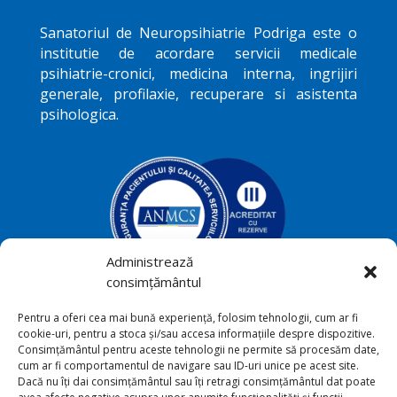
Sanatoriul de Neuropsihiatrie
Podriga
este o
institutie de acordare servicii medicale
psihiatrie-cronici, medicina interna, ingrijiri
generale, profilaxie, recuperare si asistenta
psihologica.
Administrează
consimțământul
Podriga, com. Draguseni, jud.
Pentru a oferi cea mai bună experiență, folosim tehnologii, cum ar fi

cookie-uri, pentru a stoca și/sau accesa informațiile despre dispozitive.
Botoşani
Consimțământul pentru aceste tehnologii ne permite să procesăm date,
cum ar fi comportamentul de navigare sau ID-uri unice pe acest site.
+40231 541 211

Dacă nu îți dai consimțământul sau îți retragi consimțământul dat poate