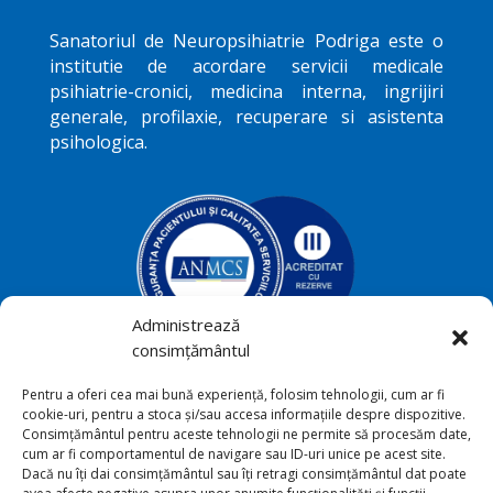
Sanatoriul de Neuropsihiatrie
Podriga
este o
institutie de acordare servicii medicale
psihiatrie-cronici, medicina interna, ingrijiri
generale, profilaxie, recuperare si asistenta
psihologica.
Administrează
consimțământul
Podriga, com. Draguseni, jud.
Pentru a oferi cea mai bună experiență, folosim tehnologii, cum ar fi

cookie-uri, pentru a stoca și/sau accesa informațiile despre dispozitive.
Botoşani
Consimțământul pentru aceste tehnologii ne permite să procesăm date,
cum ar fi comportamentul de navigare sau ID-uri unice pe acest site.
+40231 541 211

Dacă nu îți dai consimțământul sau îți retragi consimțământul dat poate