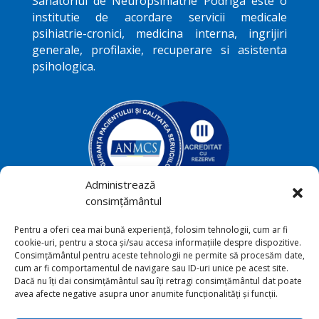
Sanatoriul de Neuropsihiatrie
Podriga
este o
institutie de acordare servicii medicale
psihiatrie-cronici, medicina interna, ingrijiri
generale, profilaxie, recuperare si asistenta
psihologica.
Administrează
consimțământul
Podriga, com. Draguseni, jud.
Pentru a oferi cea mai bună experiență, folosim tehnologii, cum ar fi

cookie-uri, pentru a stoca și/sau accesa informațiile despre dispozitive.
Botoşani
Consimțământul pentru aceste tehnologii ne permite să procesăm date,
cum ar fi comportamentul de navigare sau ID-uri unice pe acest site.
+40231 541 211

Dacă nu îți dai consimțământul sau îți retragi consimțământul dat poate
avea afecte negative asupra unor anumite funcționalități și funcții.
sana_toriu@yahoo.com
