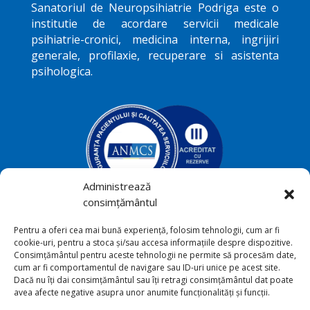
Sanatoriul de Neuropsihiatrie
Podriga
este o
institutie de acordare servicii medicale
psihiatrie-cronici, medicina interna, ingrijiri
generale, profilaxie, recuperare si asistenta
psihologica.
Administrează
consimțământul
Podriga, com. Draguseni, jud.
Pentru a oferi cea mai bună experiență, folosim tehnologii, cum ar fi

cookie-uri, pentru a stoca și/sau accesa informațiile despre dispozitive.
Botoşani
Consimțământul pentru aceste tehnologii ne permite să procesăm date,
cum ar fi comportamentul de navigare sau ID-uri unice pe acest site.
+40231 541 211

Dacă nu îți dai consimțământul sau îți retragi consimțământul dat poate
avea afecte negative asupra unor anumite funcționalități și funcții.
sana_toriu@yahoo.com
