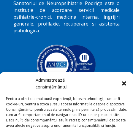
Sanatoriul de Neuropsihiatrie
Podriga
este o
institutie de acordare servicii medicale
psihiatrie-cronici, medicina interna, ingrijiri
generale, profilaxie, recuperare si asistenta
psihologica.
Administrează
consimțământul
Podriga, com. Draguseni, jud.
Pentru a oferi cea mai bună experiență, folosim tehnologii, cum ar fi

cookie-uri, pentru a stoca și/sau accesa informațiile despre dispozitive.
Botoşani
Consimțământul pentru aceste tehnologii ne permite să procesăm date,
cum ar fi comportamentul de navigare sau ID-uri unice pe acest site.
+40231 541 211

Dacă nu îți dai consimțământul sau îți retragi consimțământul dat poate
avea afecte negative asupra unor anumite funcționalități și funcții.
sana_toriu@yahoo.com
