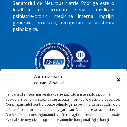
Sanatoriul de Neuropsihiatrie
Podriga
este o
institutie de acordare servicii medicale
psihiatrie-cronici, medicina interna, ingrijiri
generale, profilaxie, recuperare si asistenta
psihologica.
Administrează
consimțământul
Podriga, com. Draguseni, jud.
Pentru a oferi cea mai bună experiență, folosim tehnologii, cum ar fi

cookie-uri, pentru a stoca și/sau accesa informațiile despre dispozitive.
Botoşani
Consimțământul pentru aceste tehnologii ne permite să procesăm date,
cum ar fi comportamentul de navigare sau ID-uri unice pe acest site.
+40231 541 211

Dacă nu îți dai consimțământul sau îți retragi consimțământul dat poate
avea afecte negative asupra unor anumite funcționalități și funcții.
sana_toriu@yahoo.com
