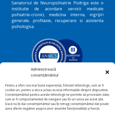
Sanatoriul de Neuropsihiatrie
Podriga
este o
institutie de acordare servicii medicale
psihiatrie-cronici, medicina interna, ingrijiri
generale, profilaxie, recuperare si asistenta
psihologica.
Administrează
consimțământul
Podriga, com. Draguseni, jud.
Pentru a oferi cea mai bună experiență, folosim tehnologii, cum ar fi

cookie-uri, pentru a stoca și/sau accesa informațiile despre dispozitive.
Botoşani
Consimțământul pentru aceste tehnologii ne permite să procesăm date,
cum ar fi comportamentul de navigare sau ID-uri unice pe acest site.
+40231 541 211

Dacă nu îți dai consimțământul sau îți retragi consimțământul dat poate
avea afecte negative asupra unor anumite funcționalități și funcții.
sana_toriu@yahoo.com
