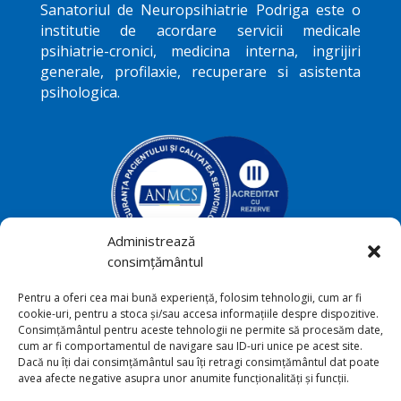
Sanatoriul de Neuropsihiatrie
Podriga
este o
institutie de acordare servicii medicale
psihiatrie-cronici, medicina interna, ingrijiri
generale, profilaxie, recuperare si asistenta
psihologica.
Administrează
consimțământul
Podriga, com. Draguseni, jud.
Pentru a oferi cea mai bună experiență, folosim tehnologii, cum ar fi

cookie-uri, pentru a stoca și/sau accesa informațiile despre dispozitive.
Botoşani
Consimțământul pentru aceste tehnologii ne permite să procesăm date,
cum ar fi comportamentul de navigare sau ID-uri unice pe acest site.
+40231 541 211

Dacă nu îți dai consimțământul sau îți retragi consimțământul dat poate
avea afecte negative asupra unor anumite funcționalități și funcții.
sana_toriu@yahoo.com
