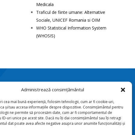
Medicala
Traficul de fiinte umane: Alternative
Sociale, UNICEF Romania si OIM
WHO Statistical Information System
(WHOSIS)
Administrează consimțământul
Podriga, com. Draguseni,

jud. Botoşani
ri cea mai bună experiență, folosim tehnologii, cum ar fi cookie-uri,
oca și/sau accesa informațiile despre dispozitive. Consimțământul pentru
ologii ne permite să procesăm date, cum ar fi comportamentul de
+40231 541 211

 ID-uri unice pe acest site. Dacă nu îți dai consimțământul sau îți retragi
tul dat poate avea afecte negative asupra unor anumite funcționalități și
sana_toriu@yahoo.com
