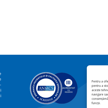
e
e
Pentru a ofe
-
pentru a st
i
aceste tehn
navigare sau
i
consimțămân
funcții.