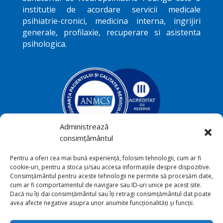
institutie de acordare servicii medicale
psihiatrie-cronici, medicina interna, ingrijiri
generale, profilaxie, recuperare si asistenta
psihologica.
Administrează
consimțământul
Podriga, com. Draguseni, jud.
Pentru a oferi cea mai bună experiență, folosim tehnologii, cum ar fi

cookie-uri, pentru a stoca și/sau accesa informațiile despre dispozitive.
Botoşani
Consimțământul pentru aceste tehnologii ne permite să procesăm date,
cum ar fi comportamentul de navigare sau ID-uri unice pe acest site.
+40231 541 211

Dacă nu îți dai consimțământul sau îți retragi consimțământul dat poate
avea afecte negative asupra unor anumite funcționalități și funcții.
sana_toriu@yahoo.com
